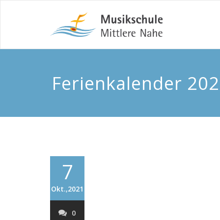
Ferienkalender 20
7
Okt.,2021
0