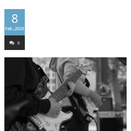
8
Feb.,2023
0